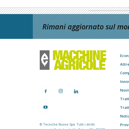
Rimani aggiornato sul mon
Econ
Attr
Comp
Inno
Novi
Trat
Trat
Notiz
© Tecniche Nuove Spa. Tutti i diritti
Prov