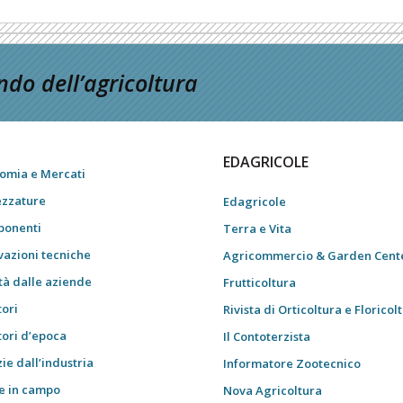
do dell’agricoltura
EDAGRICOLE
omia e Mercati
ezzature
Edagricole
onenti
Terra e Vita
vazioni tecniche
Agricommercio & Garden Cent
tà dalle aziende
Frutticoltura
tori
Rivista di Orticoltura e Floricol
tori d’epoca
Il Contoterzista
ie dall’industria
Informatore Zootecnico
e in campo
Nova Agricoltura