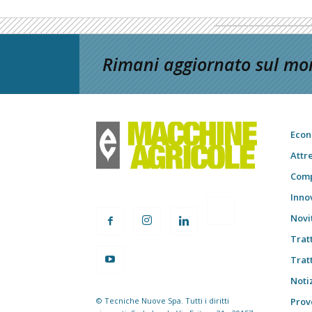
Rimani aggiornato sul mon
Econ
Attr
Comp
Inno
Novi
Trat
Trat
Notiz
© Tecniche Nuove Spa. Tutti i diritti
Prov