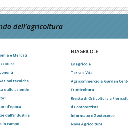
do dell’agricoltura
EDAGRICOLE
omia e Mercati
ezzature
Edagricole
onenti
Terra e Vita
vazioni tecniche
Agricommercio & Garden Cent
tà dalle aziende
Frutticoltura
tori
Rivista di Orticoltura e Floricol
tori d’epoca
Il Contoterzista
ie dall’industria
Informatore Zootecnico
e in campo
Nova Agricoltura