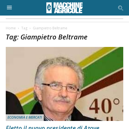
Home
Tag
Giampietro Beltrame
Tag: Giampietro Beltrame
ECONOMIA E MERCATI
Eletto il nuovo presidente di Azove