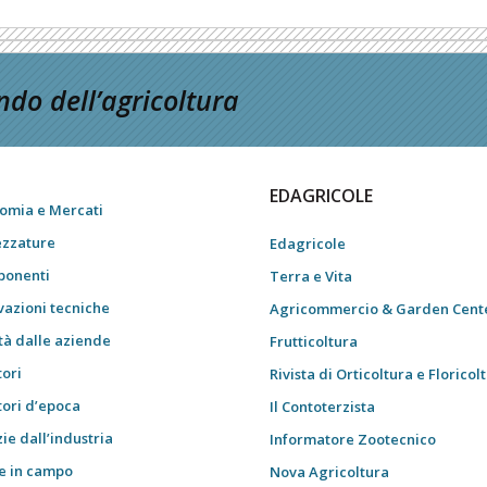
do dell’agricoltura
EDAGRICOLE
omia e Mercati
ezzature
Edagricole
onenti
Terra e Vita
vazioni tecniche
Agricommercio & Garden Cent
tà dalle aziende
Frutticoltura
tori
Rivista di Orticoltura e Floricol
tori d’epoca
Il Contoterzista
ie dall’industria
Informatore Zootecnico
e in campo
Nova Agricoltura