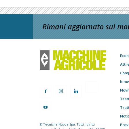
Rimani aggiornato sul mon
Econ
Attr
Comp
Inno
Novi
Trat
Trat
Notiz
© Tecniche Nuove Spa. Tutti i diritti
Prov