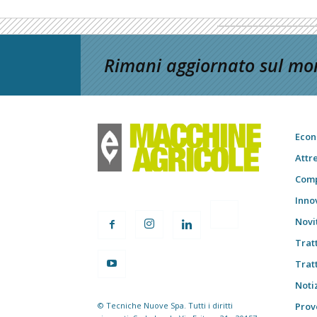
Rimani aggiornato sul mon
Econ
Attr
Comp
Inno
Novi
Trat
Trat
Notiz
© Tecniche Nuove Spa. Tutti i diritti
Prov