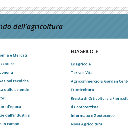
do dell’agricoltura
EDAGRICOLE
omia e Mercati
ezzature
Edagricole
onenti
Terra e Vita
vazioni tecniche
Agricommercio & Garden Cent
tà dalle aziende
Frutticoltura
tori
Rivista di Orticoltura e Floricol
tori d’epoca
Il Contoterzista
ie dall’industria
Informatore Zootecnico
e in campo
Nova Agricoltura