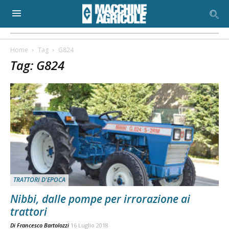
Home
Tag
G824
Tag: G824
TRATTORI D'EPOCA
Nibbi, dalle pompe per irrorazione ai
trattori
Di
Francesco Bartolozzi
16 Luglio 2018