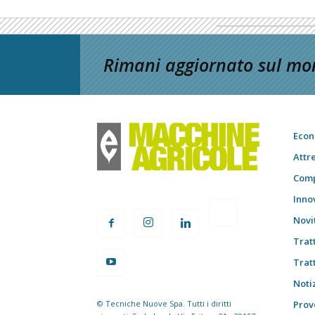
Rimani aggiornato sul mon
Econ
Attr
Comp
Inno
Novi
Trat
Trat
Notiz
© Tecniche Nuove Spa. Tutti i diritti
Prov