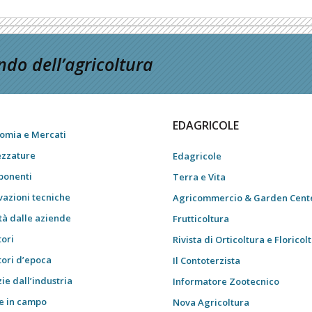
do dell’agricoltura
EDAGRICOLE
omia e Mercati
ezzature
Edagricole
onenti
Terra e Vita
vazioni tecniche
Agricommercio & Garden Cent
tà dalle aziende
Frutticoltura
tori
Rivista di Orticoltura e Floricol
tori d’epoca
Il Contoterzista
ie dall’industria
Informatore Zootecnico
e in campo
Nova Agricoltura