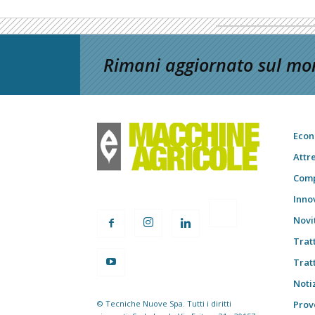
Rimani aggiornato sul mon
Econ
Attr
Comp
Inno
Novi
Trat
Trat
Notiz
© Tecniche Nuove Spa. Tutti i diritti
Prov