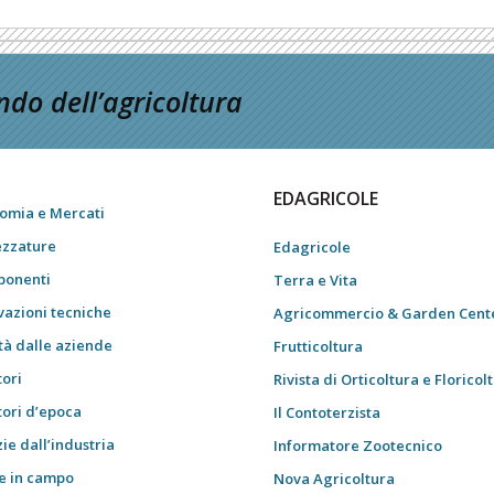
do dell’agricoltura
EDAGRICOLE
omia e Mercati
ezzature
Edagricole
onenti
Terra e Vita
vazioni tecniche
Agricommercio & Garden Cent
tà dalle aziende
Frutticoltura
tori
Rivista di Orticoltura e Floricol
tori d’epoca
Il Contoterzista
ie dall’industria
Informatore Zootecnico
e in campo
Nova Agricoltura