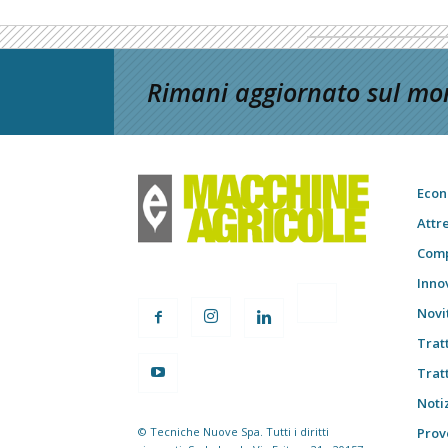
Rimani aggiornato sul mon
Econ
Attr
Comp
Inno
Novi
Trat
Trat
Notiz
© Tecniche Nuove Spa. Tutti i diritti
Prov