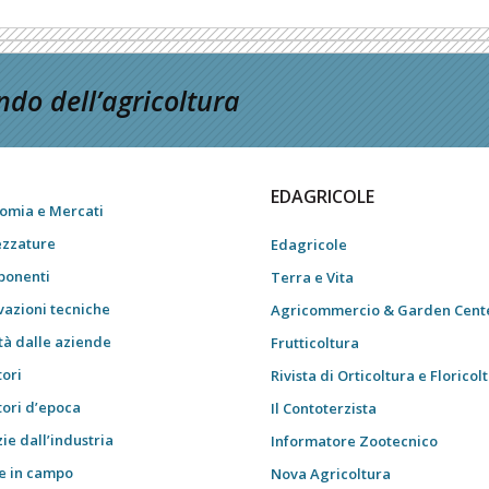
do dell’agricoltura
EDAGRICOLE
omia e Mercati
ezzature
Edagricole
onenti
Terra e Vita
vazioni tecniche
Agricommercio & Garden Cent
tà dalle aziende
Frutticoltura
tori
Rivista di Orticoltura e Floricol
tori d’epoca
Il Contoterzista
ie dall’industria
Informatore Zootecnico
e in campo
Nova Agricoltura