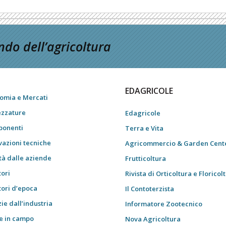
do dell’agricoltura
EDAGRICOLE
omia e Mercati
ezzature
Edagricole
onenti
Terra e Vita
vazioni tecniche
Agricommercio & Garden Cent
tà dalle aziende
Frutticoltura
tori
Rivista di Orticoltura e Floricol
tori d’epoca
Il Contoterzista
ie dall’industria
Informatore Zootecnico
e in campo
Nova Agricoltura