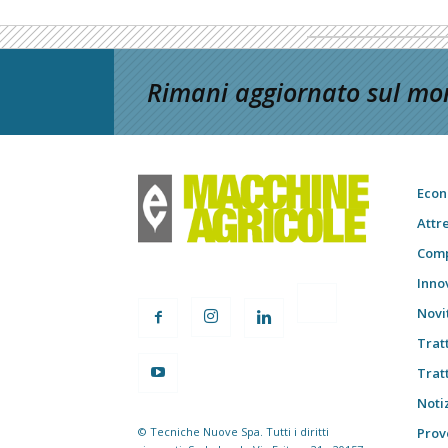
Rimani aggiornato sul mon
Econ
Attr
Comp
Inno
Novi
Trat
Trat
Notiz
© Tecniche Nuove Spa. Tutti i diritti
Prov