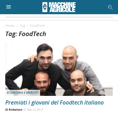
Home
Tag
FoodTech
Tag: FoodTech
ECONOMIA E MERCATI
Premiati i giovani del Foodtech italiano
Di
Redazione
22 Marzo 2017