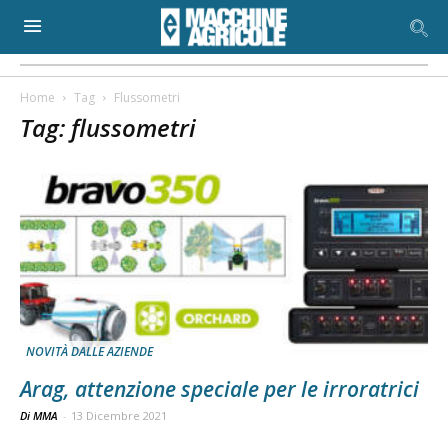
Home
Tag
Flussometri
Tag: flussometri
NOVITÀ DALLE AZIENDE
Arag, attenzione speciale per le irroratrici
Di MMA
-
13 Dicembre 2021