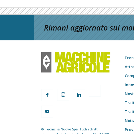
Rimani aggiornato sul mon
Econ
Attr
Comp
Inno
Novi
Trat
Trat
Notiz
© Tecniche Nuove Spa. Tutti i diritti
Prov