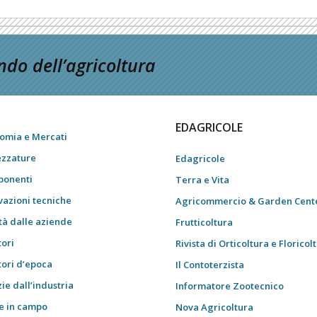
do dell’agricoltura
EDAGRICOLE
omia e Mercati
ezzature
Edagricole
onenti
Terra e Vita
vazioni tecniche
Agricommercio & Garden Cent
tà dalle aziende
Frutticoltura
tori
Rivista di Orticoltura e Floricol
tori d’epoca
Il Contoterzista
ie dall’industria
Informatore Zootecnico
e in campo
Nova Agricoltura