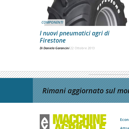
COMPONENTI
I nuovi pneumatici agri di
Firestone
Di
Daniela Garancini
22 Ottobre 2013
Rimani aggiornato sul mon
Econ
Attr