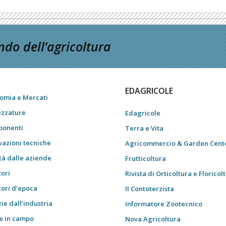
do dell’agricoltura
EDAGRICOLE
omia e Mercati
ezzature
Edagricole
onenti
Terra e Vita
vazioni tecniche
Agricommercio & Garden Cent
tà dalle aziende
Frutticoltura
tori
Rivista di Orticoltura e Floricol
tori d’epoca
Il Contoterzista
ie dall’industria
Informatore Zootecnico
e in campo
Nova Agricoltura