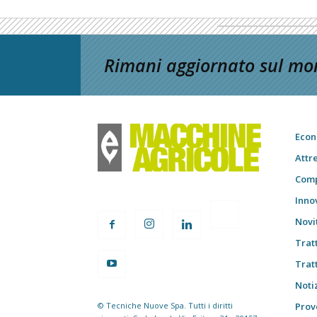
Rimani aggiornato sul mon
Econ
Attr
Comp
Inno
Novi
Trat
Trat
Notiz
© Tecniche Nuove Spa. Tutti i diritti
Prov