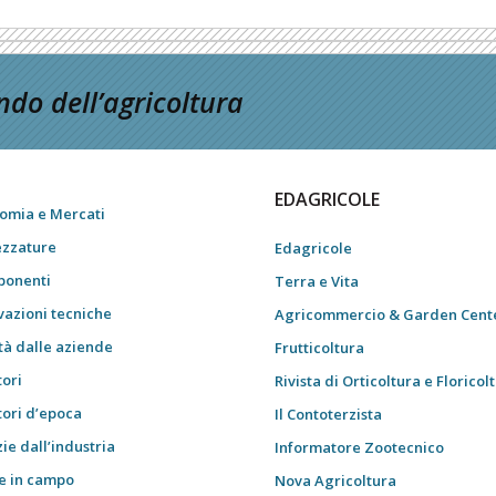
do dell’agricoltura
EDAGRICOLE
omia e Mercati
ezzature
Edagricole
onenti
Terra e Vita
vazioni tecniche
Agricommercio & Garden Cent
tà dalle aziende
Frutticoltura
tori
Rivista di Orticoltura e Floricol
tori d’epoca
Il Contoterzista
ie dall’industria
Informatore Zootecnico
e in campo
Nova Agricoltura