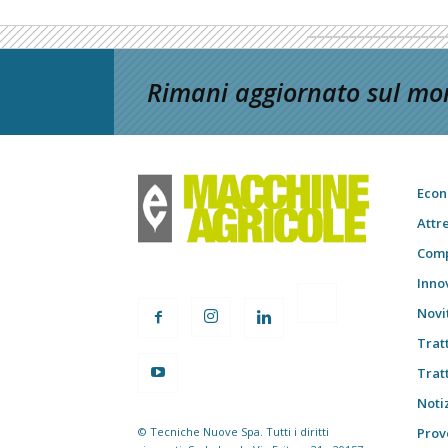
Rimani aggiornato sul mon
Econ
Attr
Comp
Inno
Novi
Trat
Trat
Notiz
© Tecniche Nuove Spa. Tutti i diritti
Prov