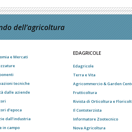
do dell’agricoltura
EDAGRICOLE
omia e Mercati
ezzature
Edagricole
onenti
Terra e Vita
vazioni tecniche
Agricommercio & Garden Cent
tà dalle aziende
Frutticoltura
tori
Rivista di Orticoltura e Floricol
tori d’epoca
Il Contoterzista
ie dall’industria
Informatore Zootecnico
e in campo
Nova Agricoltura