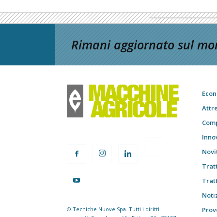
Rimani aggiornato sul mon
Econ
Attr
Comp
Inno
Novi
Trat
Trat
Notiz
© Tecniche Nuove Spa. Tutti i diritti
Prov