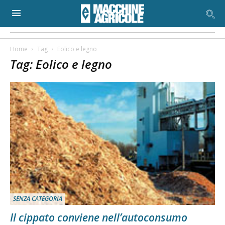
Home
Tag
Eolico e legno
Tag: Eolico e legno
SENZA CATEGORIA
Il cippato conviene nell’autoconsumo