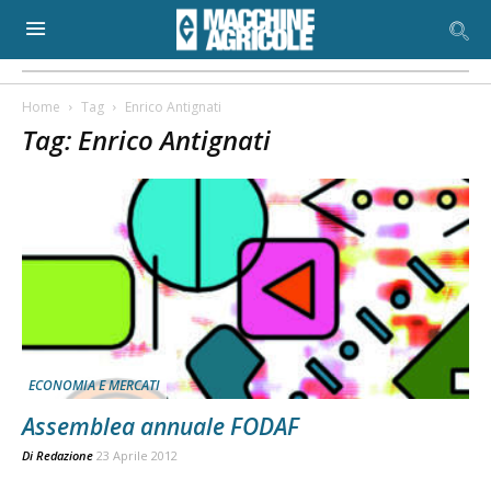
Home
Tag
Enrico Antignati
Tag: Enrico Antignati
ECONOMIA E MERCATI
Assemblea annuale FODAF
Di
Redazione
23 Aprile 2012