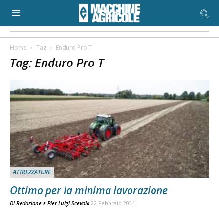
Home
Tag
Enduro Pro T
Tag: Enduro Pro T
ATTREZZATURE
Ottimo per la minima lavorazione
Di
Redazione
e
Pier Luigi Scevola
22 Febbraio 2024