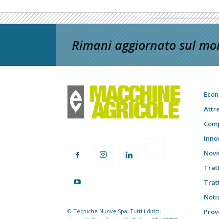
Rimani aggiornato sul mon
Econ
Attr
Comp
Inno
Novi
Trat
Trat
Notiz
© Tecniche Nuove Spa. Tutti i diritti
Prov