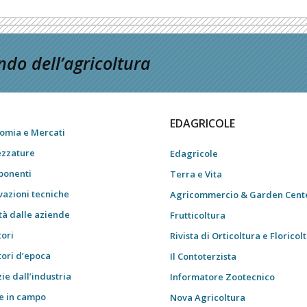
do dell’agricoltura
EDAGRICOLE
omia e Mercati
ezzature
Edagricole
onenti
Terra e Vita
vazioni tecniche
Agricommercio & Garden Cent
tà dalle aziende
Frutticoltura
tori
Rivista di Orticoltura e Floricol
tori d’epoca
Il Contoterzista
ie dall’industria
Informatore Zootecnico
e in campo
Nova Agricoltura