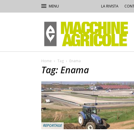
LA RIVISTA
CONT
Macchine
Agricole
Home
Tag
Enama
Tag: Enama
REPORTAGE