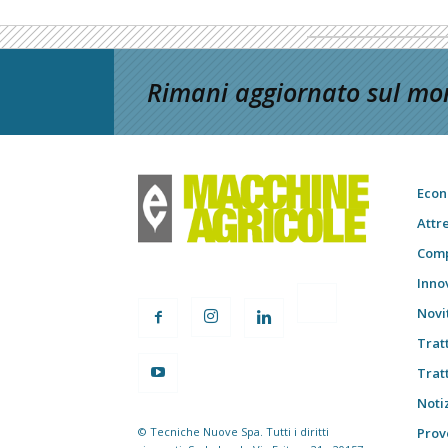
Rimani aggiornato sul mon
Econ
Attr
Comp
Inno
Novi
Trat
Trat
Notiz
© Tecniche Nuove Spa. Tutti i diritti
Prov