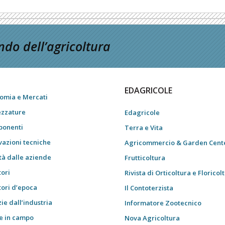
do dell’agricoltura
EDAGRICOLE
omia e Mercati
ezzature
Edagricole
onenti
Terra e Vita
vazioni tecniche
Agricommercio & Garden Cent
tà dalle aziende
Frutticoltura
tori
Rivista di Orticoltura e Floricol
tori d’epoca
Il Contoterzista
ie dall’industria
Informatore Zootecnico
e in campo
Nova Agricoltura