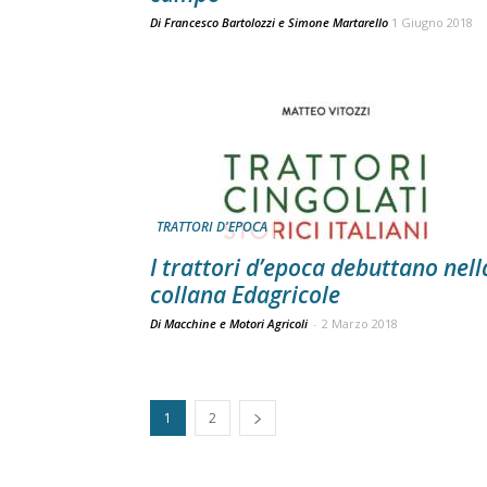
Di
Francesco Bartolozzi
e
Simone Martarello
1 Giugno 2018
TRATTORI D'EPOCA
I trattori d’epoca debuttano nell
collana Edagricole
Di Macchine e Motori Agricoli
-
2 Marzo 2018
1
2