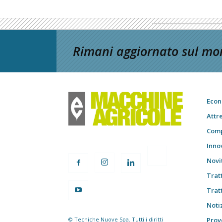
Rimani aggiornato sul mon
Econ
Attr
Comp
Inno
Novi
Trat
Trat
Notiz
© Tecniche Nuove Spa. Tutti i diritti
Prov