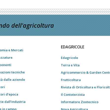
do dell’agricoltura
EDAGRICOLE
omia e Mercati
ezzature
Edagricole
onenti
Terra e Vita
vazioni tecniche
Agricommercio & Garden Cent
tà dalle aziende
Frutticoltura
tori
Rivista di Orticoltura e Floricol
tori d’epoca
Il Contoterzista
ie dall’industria
Informatore Zootecnico
e in campo
Nova Agricoltura