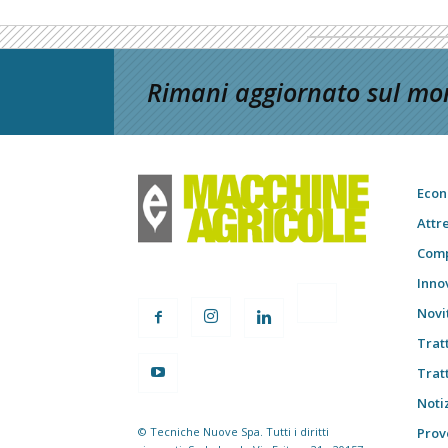
Rimani aggiornato sul mon
Econ
Attr
Comp
Inno
Novi
Trat
Trat
Notiz
© Tecniche Nuove Spa. Tutti i diritti
Prov