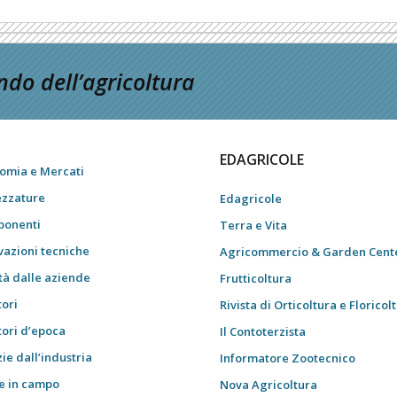
do dell’agricoltura
EDAGRICOLE
omia e Mercati
ezzature
Edagricole
onenti
Terra e Vita
vazioni tecniche
Agricommercio & Garden Cent
tà dalle aziende
Frutticoltura
tori
Rivista di Orticoltura e Floricol
tori d’epoca
Il Contoterzista
ie dall’industria
Informatore Zootecnico
e in campo
Nova Agricoltura