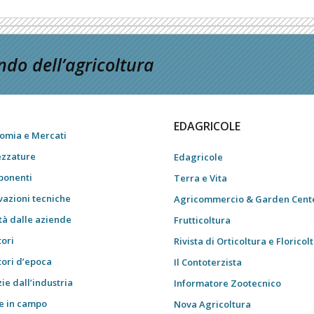
do dell’agricoltura
EDAGRICOLE
omia e Mercati
ezzature
Edagricole
onenti
Terra e Vita
vazioni tecniche
Agricommercio & Garden Cent
tà dalle aziende
Frutticoltura
tori
Rivista di Orticoltura e Floricol
tori d’epoca
Il Contoterzista
ie dall’industria
Informatore Zootecnico
e in campo
Nova Agricoltura