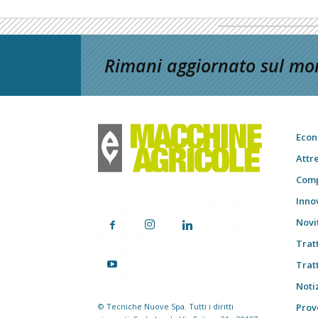
Rimani aggiornato sul mon
Econ
Attr
Comp
Inno
Novi
Trat
Trat
Notiz
© Tecniche Nuove Spa. Tutti i diritti
Prov