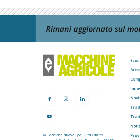
Rimani aggiornato sul mon
Econ
Attr
Comp
Inno
Novi
Trat
Trat
Notiz
© Tecniche Nuove Spa. Tutti i diritti
Prov