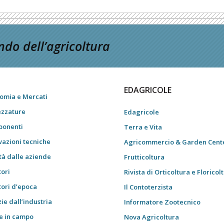
do dell’agricoltura
EDAGRICOLE
omia e Mercati
ezzature
Edagricole
onenti
Terra e Vita
vazioni tecniche
Agricommercio & Garden Cent
tà dalle aziende
Frutticoltura
tori
Rivista di Orticoltura e Floricol
tori d’epoca
Il Contoterzista
ie dall’industria
Informatore Zootecnico
e in campo
Nova Agricoltura