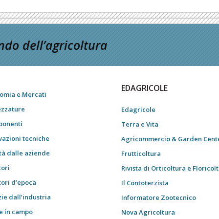
do dell’agricoltura
EDAGRICOLE
omia e Mercati
ezzature
Edagricole
onenti
Terra e Vita
vazioni tecniche
Agricommercio & Garden Cent
tà dalle aziende
Frutticoltura
tori
Rivista di Orticoltura e Floricol
tori d’epoca
Il Contoterzista
ie dall’industria
Informatore Zootecnico
e in campo
Nova Agricoltura