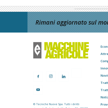
Rimani aggiornato sul mon
Econ
Attr
Comp
Inno
Novi
Trat
Trat
Notiz
© Tecniche Nuove Spa. Tutti i diritti
Prov