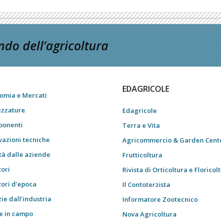
do dell’agricoltura
EDAGRICOLE
omia e Mercati
ezzature
Edagricole
onenti
Terra e Vita
vazioni tecniche
Agricommercio & Garden Cent
tà dalle aziende
Frutticoltura
tori
Rivista di Orticoltura e Floricol
tori d’epoca
Il Contoterzista
ie dall’industria
Informatore Zootecnico
e in campo
Nova Agricoltura