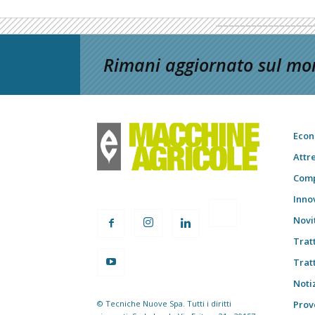
Rimani aggiornato sul mon
Econ
Attr
Comp
Inno
Novi
Trat
Trat
Notiz
© Tecniche Nuove Spa. Tutti i diritti
Prov