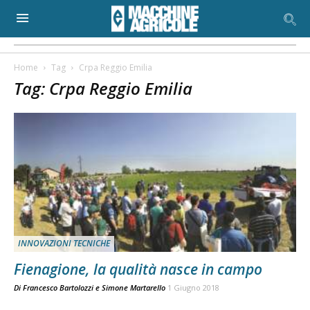
Home
Tag
Crpa Reggio Emilia
Tag: Crpa Reggio Emilia
INNOVAZIONI TECNICHE
Fienagione, la qualità nasce in campo
Di
Francesco Bartolozzi
e
Simone Martarello
1 Giugno 2018