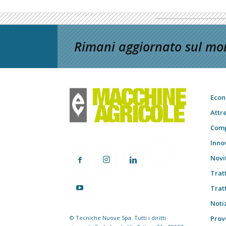
Rimani aggiornato sul mon
Econ
Attr
Comp
Inno
Novi
Trat
Trat
Notiz
© Tecniche Nuove Spa. Tutti i diritti
Prov