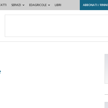
ATTI
SERVIZI
EDAGRICOLE
LIBRI
ABBONATI / RINN
e