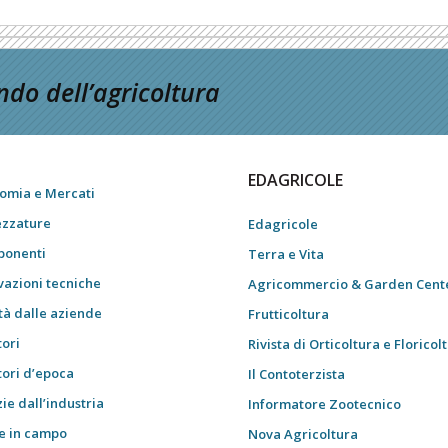
do dell’agricoltura
EDAGRICOLE
omia e Mercati
ezzature
Edagricole
onenti
Terra e Vita
vazioni tecniche
Agricommercio & Garden Cent
tà dalle aziende
Frutticoltura
tori
Rivista di Orticoltura e Floricol
tori d’epoca
Il Contoterzista
ie dall’industria
Informatore Zootecnico
e in campo
Nova Agricoltura