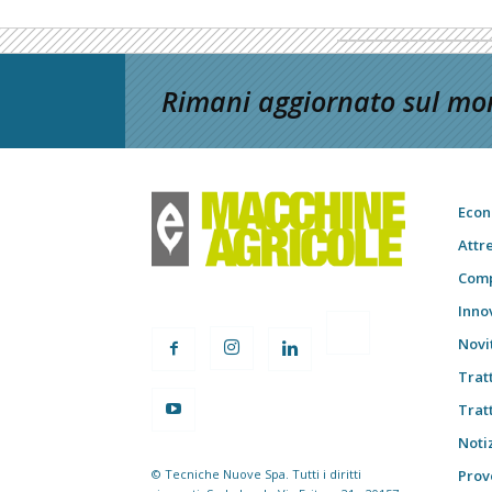
Rimani aggiornato sul mon
Econ
Attr
Comp
Inno
Novi
Trat
Trat
Notiz
© Tecniche Nuove Spa. Tutti i diritti
Prov