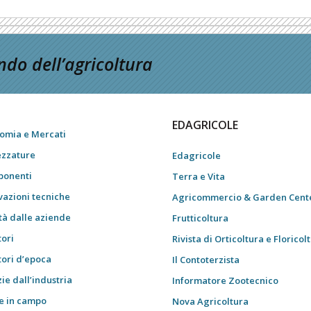
do dell’agricoltura
EDAGRICOLE
omia e Mercati
ezzature
Edagricole
onenti
Terra e Vita
vazioni tecniche
Agricommercio & Garden Cent
tà dalle aziende
Frutticoltura
tori
Rivista di Orticoltura e Floricol
tori d’epoca
Il Contoterzista
ie dall’industria
Informatore Zootecnico
e in campo
Nova Agricoltura