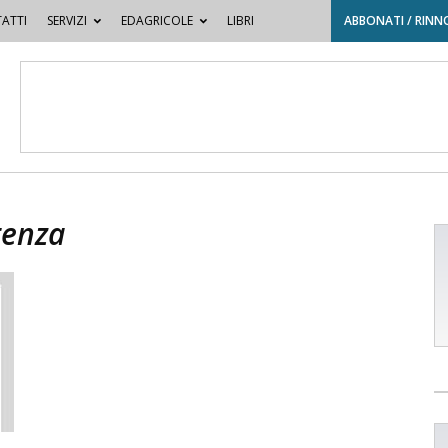
ATTI
SERVIZI
EDAGRICOLE
LIBRI
ABBONATI / RINN
tenza