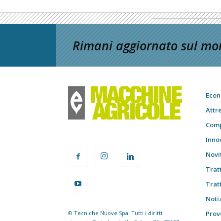
Rimani aggiornato sul mon
Econ
Attr
Comp
Inno
Novi
Trat
Trat
Notiz
© Tecniche Nuove Spa. Tutti i diritti
Prov