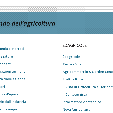
do dell’agricoltura
EDAGRICOLE
omia e Mercati
ezzature
Edagricole
onenti
Terra e Vita
vazioni tecniche
Agricommercio & Garden Cent
tà dalle aziende
Frutticoltura
tori
Rivista di Orticoltura e Floricol
tori d’epoca
Il Contoterzista
ie dall’industria
Informatore Zootecnico
e in campo
Nova Agricoltura