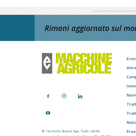
Rimani aggiornato sul mon
Econ
Attr
Comp
Inno
Novi
Trat
Trat
Notiz
© Tecniche Nuove Spa. Tutti i diritti
Prov