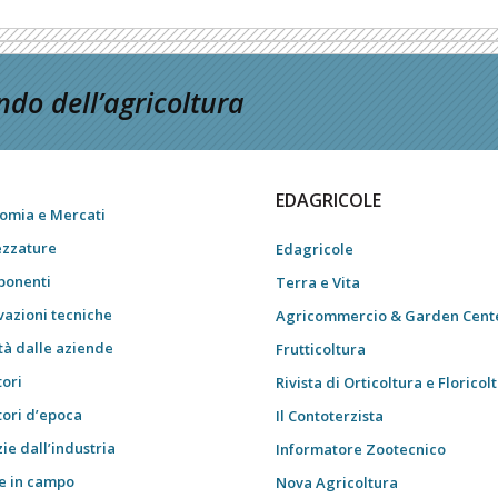
do dell’agricoltura
EDAGRICOLE
omia e Mercati
ezzature
Edagricole
onenti
Terra e Vita
vazioni tecniche
Agricommercio & Garden Cent
tà dalle aziende
Frutticoltura
tori
Rivista di Orticoltura e Floricol
tori d’epoca
Il Contoterzista
ie dall’industria
Informatore Zootecnico
e in campo
Nova Agricoltura