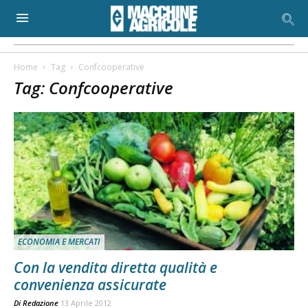
Home
Tag
Confcooperative
Tag: Confcooperative
ECONOMIA E MERCATI
Con la vendita diretta qualità e
convenienza assicurate
Di
Redazione
13 Aprile 2012