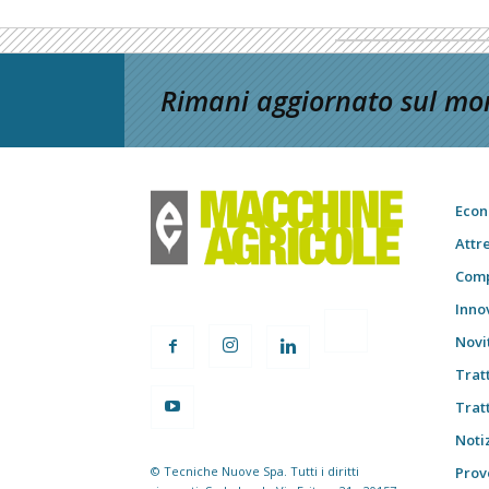
Rimani aggiornato sul mon
Econ
Attr
Comp
Inno
Novi
Trat
Trat
Notiz
© Tecniche Nuove Spa. Tutti i diritti
Prov