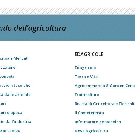
do dell’agricoltura
EDAGRICOLE
omia e Mercati
ezzature
Edagricole
onenti
Terra e Vita
vazioni tecniche
Agricommercio & Garden Cent
tà dalle aziende
Frutticoltura
tori
Rivista di Orticoltura e Floricol
tori d’epoca
Il Contoterzista
ie dall’industria
Informatore Zootecnico
e in campo
Nova Agricoltura