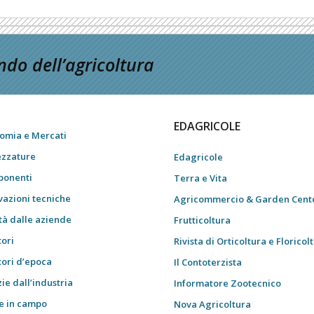
do dell’agricoltura
EDAGRICOLE
omia e Mercati
ezzature
Edagricole
onenti
Terra e Vita
vazioni tecniche
Agricommercio & Garden Cent
tà dalle aziende
Frutticoltura
tori
Rivista di Orticoltura e Floricol
tori d’epoca
Il Contoterzista
ie dall’industria
Informatore Zootecnico
e in campo
Nova Agricoltura