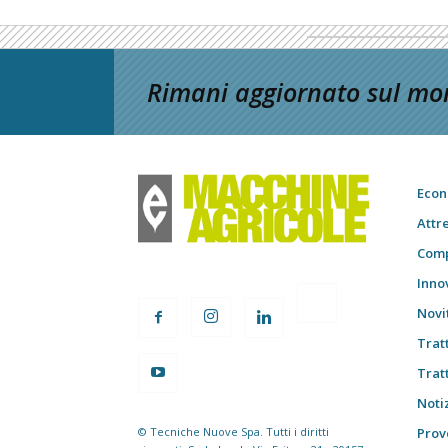
Rimani aggiornato sul mon
Econ
Attr
Comp
Inno
Novi
Trat
Trat
Notiz
© Tecniche Nuove Spa. Tutti i diritti
Prov