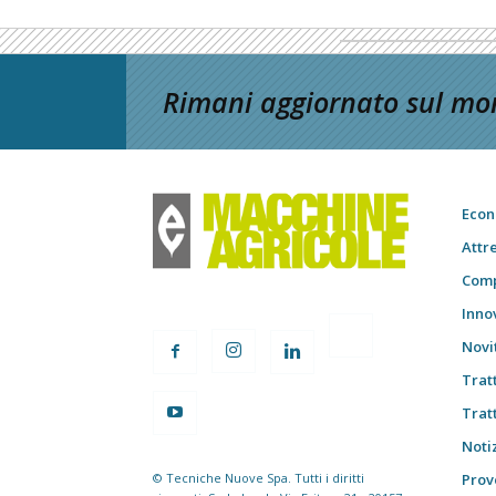
Rimani aggiornato sul mon
Econ
Attr
Comp
Inno
Novi
Trat
Trat
Notiz
© Tecniche Nuove Spa. Tutti i diritti
Prov