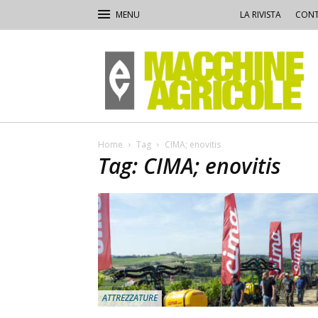
LA RIVISTA
CONT
Macchine
Agricole
Home
Tag
CIMA; enovitis
Tag: CIMA; enovitis
ATTREZZATURE