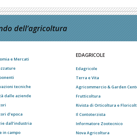
do dell’agricoltura
EDAGRICOLE
omia e Mercati
ezzature
Edagricole
onenti
Terra e Vita
vazioni tecniche
Agricommercio & Garden Cent
tà dalle aziende
Frutticoltura
tori
Rivista di Orticoltura e Floricol
tori d’epoca
Il Contoterzista
ie dall’industria
Informatore Zootecnico
e in campo
Nova Agricoltura