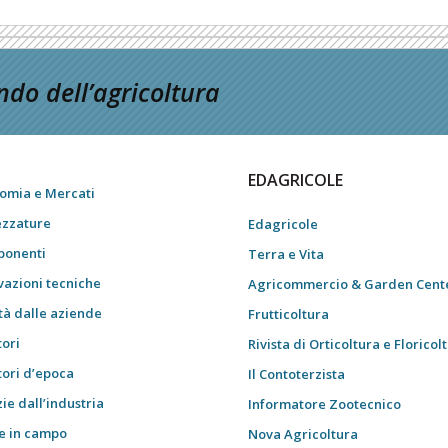
do dell’agricoltura
EDAGRICOLE
omia e Mercati
ezzature
Edagricole
onenti
Terra e Vita
vazioni tecniche
Agricommercio & Garden Cent
tà dalle aziende
Frutticoltura
tori
Rivista di Orticoltura e Floricol
tori d’epoca
Il Contoterzista
ie dall’industria
Informatore Zootecnico
e in campo
Nova Agricoltura