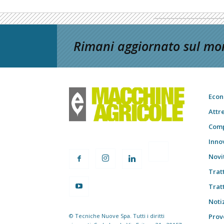
Rimani aggiornato sul mon
Econ
Attr
Comp
Inno
Novi
Trat
Trat
Notiz
© Tecniche Nuove Spa. Tutti i diritti
Prov