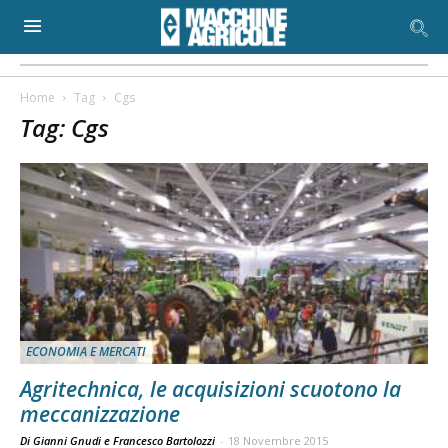
Home
Tag
Cgs
Tag: Cgs
ECONOMIA E MERCATI
Agritechnica, le acquisizioni scuotono la
meccanizzazione
Di Gianni Gnudi e Francesco Bartolozzi
-
18 Novembre 2015