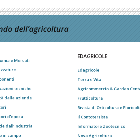
do dell’agricoltura
EDAGRICOLE
omia e Mercati
ezzature
Edagricole
onenti
Terra e Vita
vazioni tecniche
Agricommercio & Garden Cent
tà dalle aziende
Frutticoltura
tori
Rivista di Orticoltura e Floricol
tori d’epoca
Il Contoterzista
ie dall’industria
Informatore Zootecnico
e in campo
Nova Agricoltura