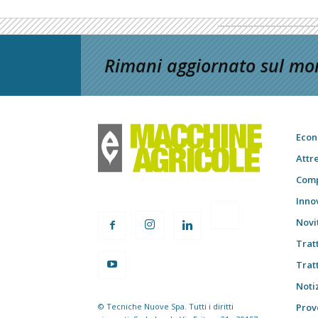
Rimani aggiornato sul mon
Econ
Attr
Comp
Inno
Novi
Trat
Trat
Notiz
© Tecniche Nuove Spa. Tutti i diritti
Prov