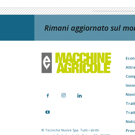
Rimani aggiornato sul mon
Econ
Attr
Comp
Inno
Novi
Trat
Trat
Notiz
© Tecniche Nuove Spa. Tutti i diritti
Prov