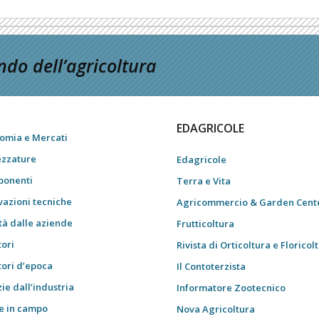
do dell’agricoltura
EDAGRICOLE
omia e Mercati
ezzature
Edagricole
onenti
Terra e Vita
vazioni tecniche
Agricommercio & Garden Cent
tà dalle aziende
Frutticoltura
tori
Rivista di Orticoltura e Floricol
tori d’epoca
Il Contoterzista
ie dall’industria
Informatore Zootecnico
e in campo
Nova Agricoltura