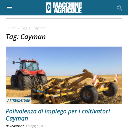
Home
Tag
Cayman
Tag: Cayman
ATTREZZATURE
Polivalenza di impiego per i coltivatori
Cayman
Di
Redazione
3 Maggio 2016