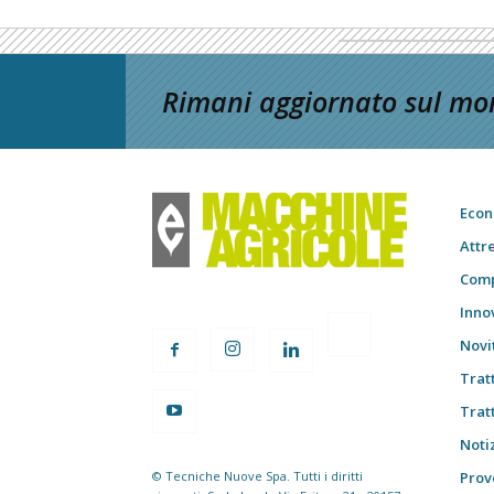
Rimani aggiornato sul mon
Econ
Attr
Comp
Inno
Novi
Trat
Trat
Notiz
© Tecniche Nuove Spa. Tutti i diritti
Prov