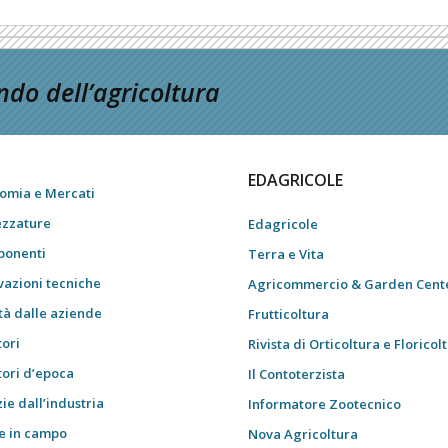
do dell’agricoltura
EDAGRICOLE
omia e Mercati
ezzature
Edagricole
onenti
Terra e Vita
vazioni tecniche
Agricommercio & Garden Cent
tà dalle aziende
Frutticoltura
tori
Rivista di Orticoltura e Floricol
tori d’epoca
Il Contoterzista
ie dall’industria
Informatore Zootecnico
e in campo
Nova Agricoltura