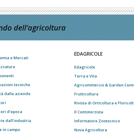
do dell’agricoltura
EDAGRICOLE
omia e Mercati
ezzature
Edagricole
onenti
Terra e Vita
vazioni tecniche
Agricommercio & Garden Cent
tà dalle aziende
Frutticoltura
tori
Rivista di Orticoltura e Floricol
tori d’epoca
Il Contoterzista
ie dall’industria
Informatore Zootecnico
e in campo
Nova Agricoltura