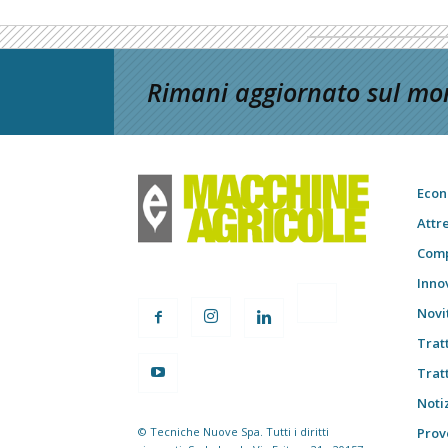
Rimani aggiornato sul mon
Econ
Attr
Comp
Inno
Novi
Trat
Trat
Notiz
© Tecniche Nuove Spa. Tutti i diritti
Prov