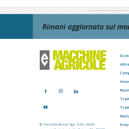
Rimani aggiornato sul mon
Econ
Attr
Comp
Inno
Novi
Trat
Trat
Notiz
© Tecniche Nuove Spa. Tutti i diritti
Prov