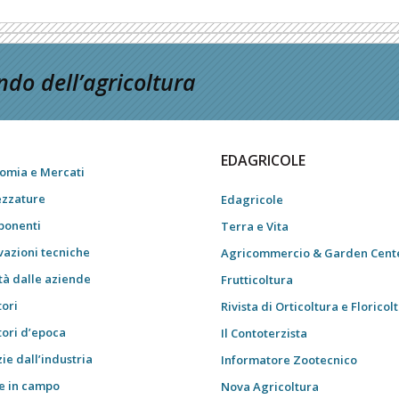
do dell’agricoltura
EDAGRICOLE
omia e Mercati
ezzature
Edagricole
onenti
Terra e Vita
vazioni tecniche
Agricommercio & Garden Cent
tà dalle aziende
Frutticoltura
tori
Rivista di Orticoltura e Floricol
tori d’epoca
Il Contoterzista
ie dall’industria
Informatore Zootecnico
e in campo
Nova Agricoltura