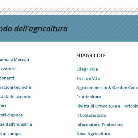
do dell’agricoltura
EDAGRICOLE
omia e Mercati
ezzature
Edagricole
onenti
Terra e Vita
vazioni tecniche
Agricommercio & Garden Cent
tà dalle aziende
Frutticoltura
tori
Rivista di Orticoltura e Floricol
tori d’epoca
Il Contoterzista
ie dall’industria
Informatore Zootecnico
e in campo
Nova Agricoltura