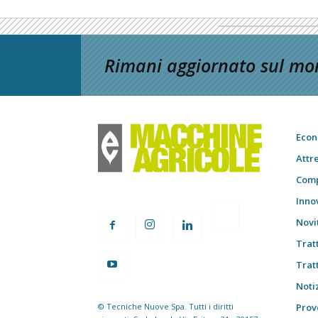
Rimani aggiornato sul mon
Econ
Attr
Comp
Inno
Novi
Trat
Trat
Notiz
© Tecniche Nuove Spa. Tutti i diritti
Prov