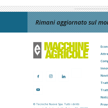
Rimani aggiornato sul mon
Econ
Attr
Comp
Inno
Novi
Trat
Trat
Notiz
© Tecniche Nuove Spa. Tutti i diritti
Prov