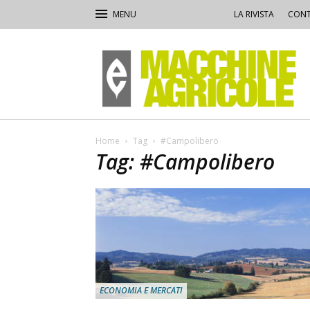
LA RIVISTA
CONT
Macchine
Agricole
Home
Tag
#Campolibero
Tag: #Campolibero
ECONOMIA E MERCATI