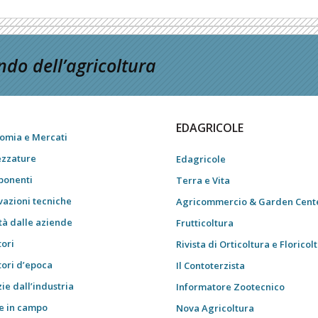
do dell’agricoltura
EDAGRICOLE
omia e Mercati
ezzature
Edagricole
onenti
Terra e Vita
vazioni tecniche
Agricommercio & Garden Cent
tà dalle aziende
Frutticoltura
tori
Rivista di Orticoltura e Floricol
tori d’epoca
Il Contoterzista
ie dall’industria
Informatore Zootecnico
e in campo
Nova Agricoltura