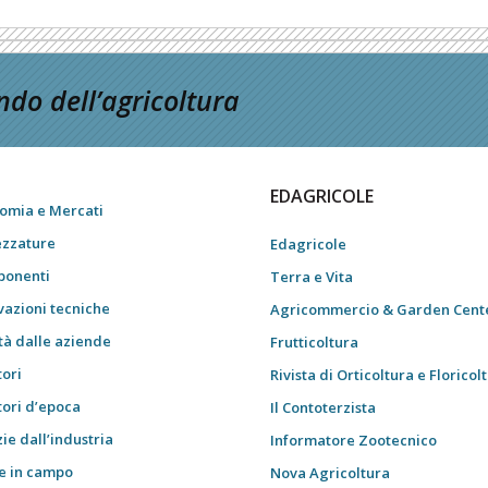
do dell’agricoltura
EDAGRICOLE
omia e Mercati
ezzature
Edagricole
onenti
Terra e Vita
vazioni tecniche
Agricommercio & Garden Cent
tà dalle aziende
Frutticoltura
tori
Rivista di Orticoltura e Floricol
tori d’epoca
Il Contoterzista
ie dall’industria
Informatore Zootecnico
e in campo
Nova Agricoltura