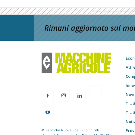
Rimani aggiornato sul mon
Econ
Attr
Comp
Inno
Novi
Trat
Trat
Notiz
© Tecniche Nuove Spa. Tutti i diritti
Prov