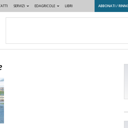
ATTI
SERVIZI
EDAGRICOLE
LIBRI
ABBONATI / RINN
e