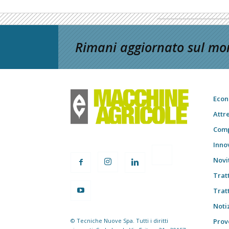
Rimani aggiornato sul mon
Econ
Attr
Comp
Inno
Novi
Trat
Trat
Notiz
© Tecniche Nuove Spa. Tutti i diritti
Prov