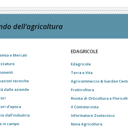
do dell’agricoltura
EDAGRICOLE
omia e Mercati
ezzature
Edagricole
onenti
Terra e Vita
vazioni tecniche
Agricommercio & Garden Cent
tà dalle aziende
Frutticoltura
tori
Rivista di Orticoltura e Floricol
tori d’epoca
Il Contoterzista
ie dall’industria
Informatore Zootecnico
e in campo
Nova Agricoltura