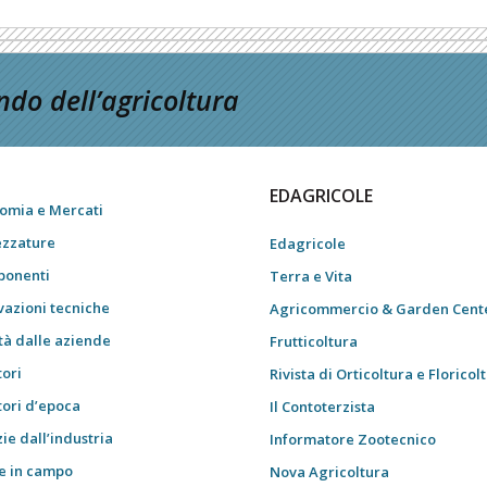
do dell’agricoltura
EDAGRICOLE
omia e Mercati
ezzature
Edagricole
onenti
Terra e Vita
vazioni tecniche
Agricommercio & Garden Cent
tà dalle aziende
Frutticoltura
tori
Rivista di Orticoltura e Floricol
tori d’epoca
Il Contoterzista
ie dall’industria
Informatore Zootecnico
e in campo
Nova Agricoltura