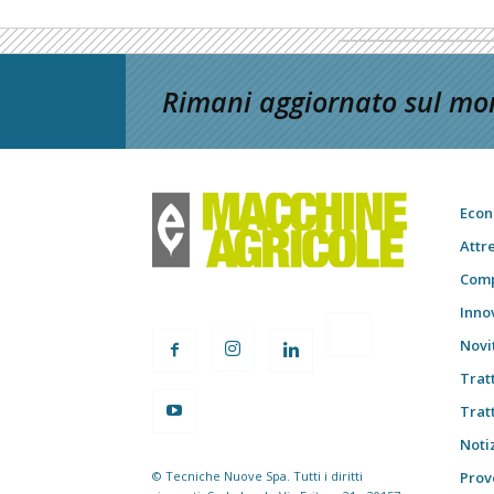
Rimani aggiornato sul mon
Econ
Attr
Comp
Inno
Novi
Trat
Trat
Notiz
© Tecniche Nuove Spa. Tutti i diritti
Prov